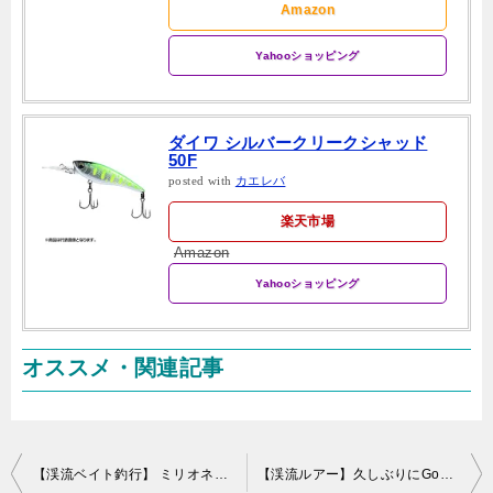
Amazon
Yahooショッピング
ダイワ シルバークリークシャッド
50F
posted with
カエレバ
楽天市場
Amazon
Yahooショッピング
オススメ・関連記事
投
【渓流ベイト釣行】 ミリオネアAIRストリームカスタムで初フィッシュ
【渓流ルアー】久しぶりにGoPro導入