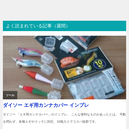
稿
ナ
ビ
よく読まれている記事（週間）
ゲ
ー
シ
ョ
ン