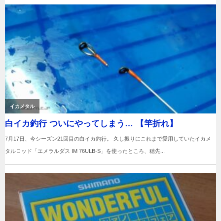
ー
シ
ョ
ン