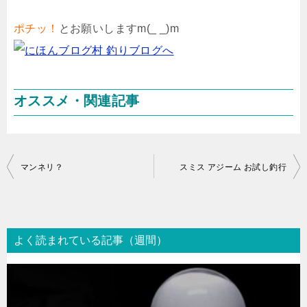
ポチッ！
とお願いしますm(_ _)m
オススメ・関連記事
投
マンネリ？
スミス アジーム お試し釣行
稿
ナ
ビ
よく読まれている記事（週間）
ゲ
ー
シ