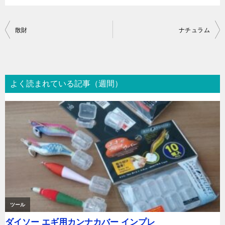
投
散財
ナチュラム
稿
ナ
ビ
よく読まれている記事（週間）
ゲ
ー
シ
ョ
ン