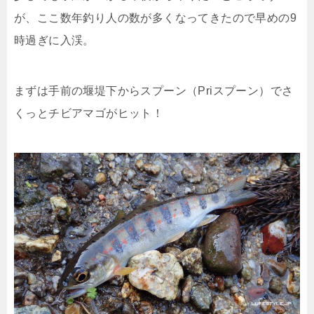
が、ここ数年釣り人の数が多くなってきたので早めの9
時過ぎに入渓。
まずは手前の堰堤下からスプーン（Priスプーン）でさ
くっとチビアマゴがヒット！