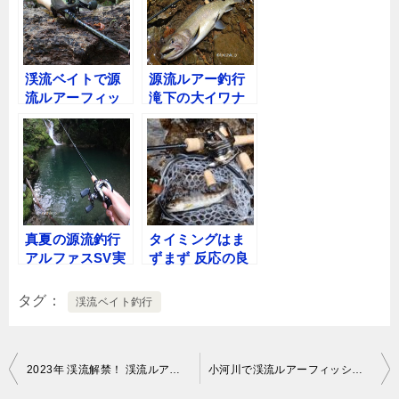
渓流ベイトで源
源流ルアー釣行
流ルアーフィッ
滝下の大イワナ
シング
真夏の源流釣行
タイミングはま
アルファスSV実
ずまず 反応の良
釣
かった小河川の
渓流トラウト
タグ
渓流ベイト釣行
投
2023年 渓流解禁！ 渓流ルアーフィッシングスタート
小河川で渓流ルアーフィッシング 悲劇が・・・
稿