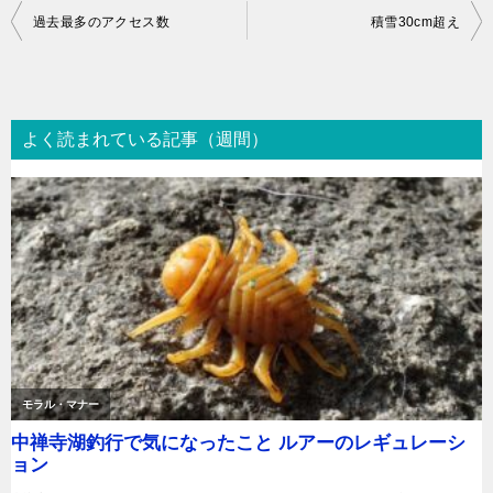
投
過去最多のアクセス数
積雪30cm超え
稿
ナ
ビ
よく読まれている記事（週間）
ゲ
ー
シ
ョ
ン