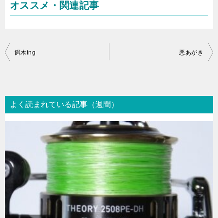
オススメ・関連記事
投
餌木ing
悪あがき
稿
ナ
ビ
よく読まれている記事（週間）
ゲ
ー
シ
ョ
ン