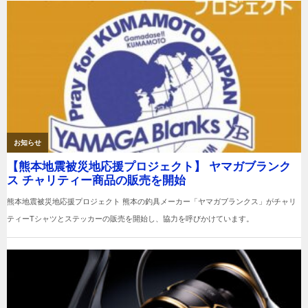
ー
シ
ョ
ン