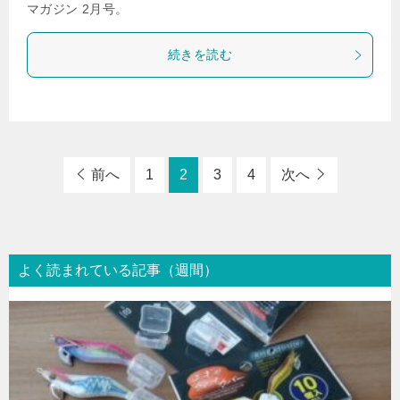
マガジン 2月号。
続きを読む
前へ
1
2
3
4
次へ
よく読まれている記事（週間）