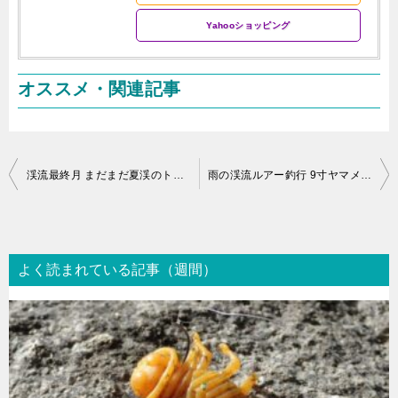
Yahooショッピング
オススメ・関連記事
投
渓流最終月 まだまだ夏渓のトラウトルアーフィッシング
雨の渓流ルアー釣行 9寸ヤマメをキャッチ
稿
ナ
ビ
よく読まれている記事（週間）
ゲ
ー
シ
ョ