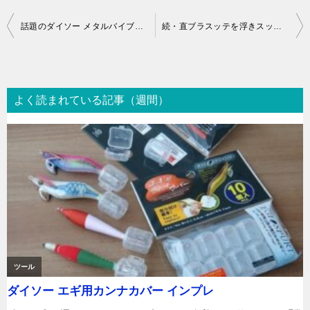
投
話題のダイソー メタルバイブ入手
続・直ブラスッテを浮きスッテのように 専用スナップ編
稿
ナ
ビ
よく読まれている記事（週間）
ゲ
ー
シ
ョ
ン