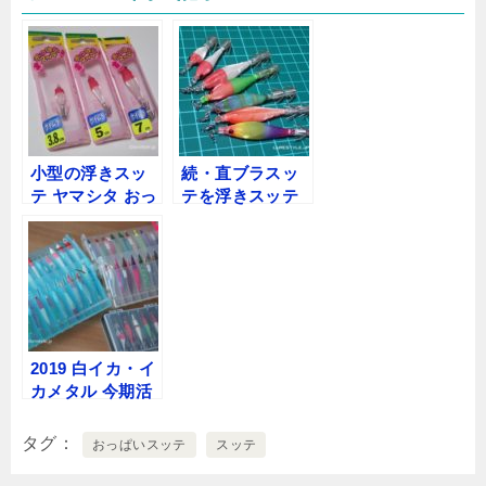
小型の浮きスッ
続・直ブラスッ
テ ヤマシタ おっ
テを浮きスッテ
ぱいスッテ
のように 専用ス
3.8cm 5cm 7cm
ナップ編
2019 白イカ・イ
カメタル 今期活
躍したエギ・ス
ッテのまとめ
タグ
おっぱいスッテ
スッテ