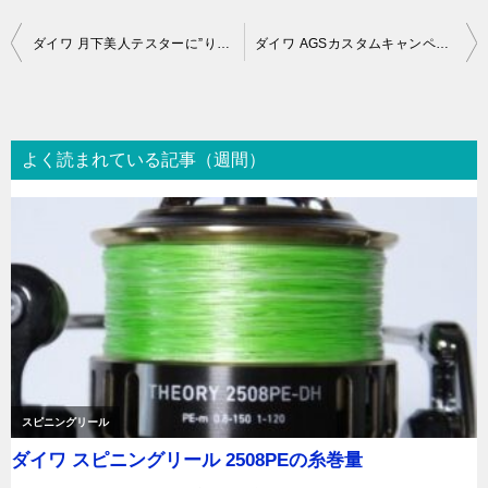
投
ダイワ 月下美人テスターに”りんたこ”こと岩崎林太郎さんが加入
ダイワ AGSカスタムキャンペーンが凄い！ でも・・・
稿
ナ
ビ
よく読まれている記事（週間）
ゲ
ー
シ
ョ
ン