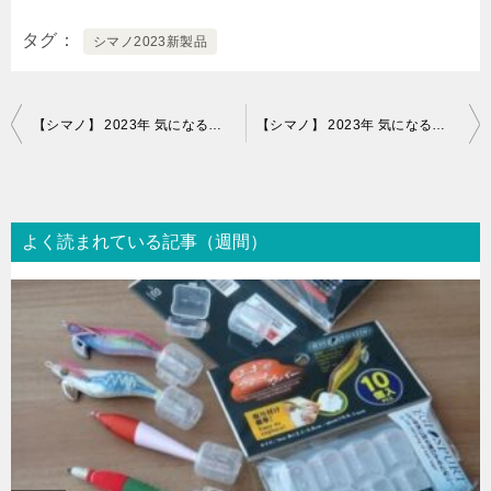
品のまとめ ロッ
ド編
タグ
シマノ2023新製品
投
【シマノ】 2023年 気になる新製品のまとめ スピニングリール編
【シマノ】 2023年 気になる新製品のまとめ ロッド編
稿
ナ
ビ
よく読まれている記事（週間）
ゲ
ー
シ
ョ
ン