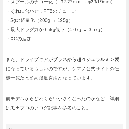
・スプールのナロー化（φ32/22mm → φ29/19mm）
・それに合わせてFTBのチューン
・5gの軽量化（200g → 195g）
・最大ドラグ力が0.5kg低下（4.0kg → 3.5kg）
・XGの追加
また、ドライブギアが
ブラスから超々ジュラルミン製
になっているらしいのですが、シマノ公式サイトの仕
様一覧だと超高強度真鍮となっています。
前モデルからどれくらい小さくなったのかなど、詳細
は黒田プロのブログ記事を参考のこと。