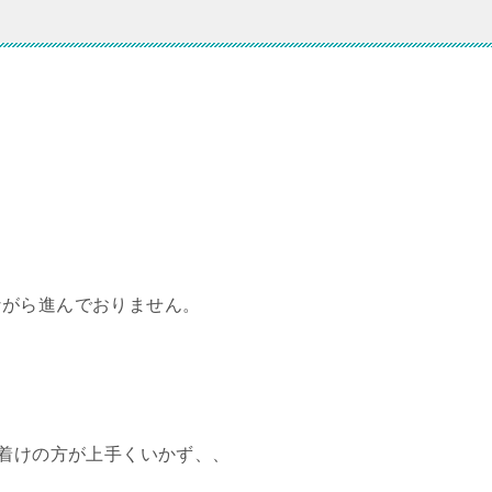
。
ながら進んでおりません。
色着けの方が上手くいかず、、