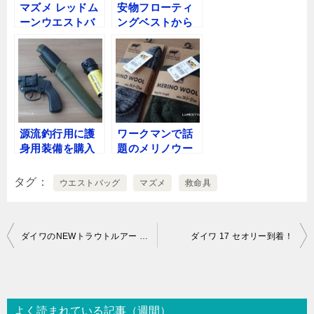
マズメ レッドム
安物フローティ
ーンウエストバ
ングベストから
ッグに専用ライ
パズデザインの
フポーチを装着
アルティメット
V-Ⅲへ
源流釣行用に護
ワークマンで話
身用装備を購入
題のメリノウー
ル靴下に夏用レ
インウェアを購
タグ
ウエストバッグ
マズメ
救命具
入
投
ダイワのNEWトラウトルアー ＆ カルティバのNEWフック
ダイワ 17 セオリー到着！
稿
ナ
ビ
よく読まれている記事（週間）