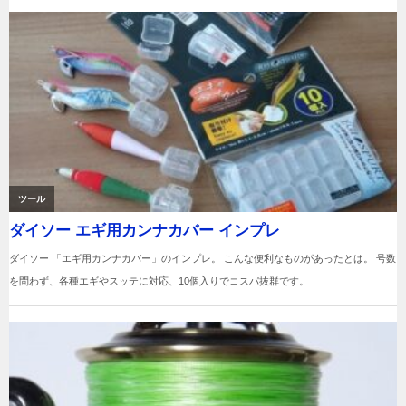
ー
シ
ョ
ン