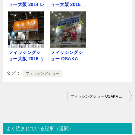
ョー大阪 2014 レ
ョー大阪 2015
ポート Part4 そ
の他いろいろ
フィッシングシ
フィッシングシ
ョー大阪 2016 リ
ョー OSAKA
ポート
2018に行って来
ました
タグ
フィッシングショー
投
フィッシングショー OSAKA 番外 カタログ
稿
ナ
ビ
よく読まれている記事（週間）
ゲ