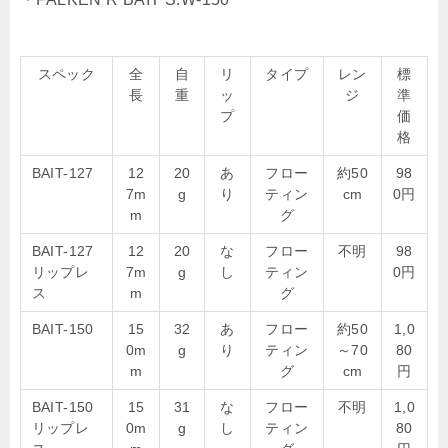
スペック
全
自
リ
タイプ
レン
標
長
重
ッ
ジ
準
プ
価
格
BAIT-127
12
20
あ
フロー
約50
98
7m
g
り
ティン
cm
0円
m
グ
BAIT-127
12
20
な
フロー
不明
98
リップレ
7m
g
し
ティン
0円
ス
m
グ
BAIT-150
15
32
あ
フロー
約50
1,0
0m
g
り
ティン
～70
80
m
グ
cm
円
BAIT-150
15
31
な
フロー
不明
1,0
リップレ
0m
g
し
ティン
80