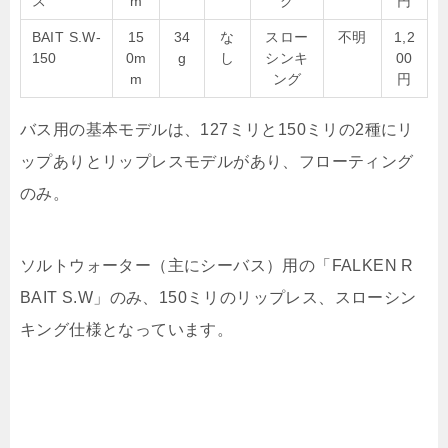
ス
m
グ
円
BAIT S.W-
15
34
な
スロー
不明
1,2
150
0m
g
し
シンキ
00
m
ング
円
バス用の基本モデルは、127ミリと150ミリの2種にリ
ップありとリップレスモデルがあり、フローティング
のみ。
ソルトウォーター（主にシーバス）用の「FALKEN R
BAIT S.W」のみ、150ミリのリップレス、スローシン
キング仕様となっています。