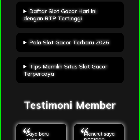
Daftar Slot Gacor Hari Ini
dengan RTP Tertinggi
Pola Slot Gacor Terbaru 2026
Tips Memilih Situs Slot Gacor
Terpercaya
Testimoni Member
Saya baru
Menurut saya