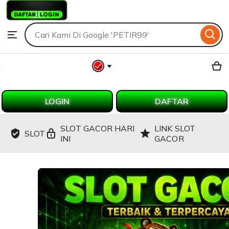
PETIR99
Skip
to
Search
Browse
for
ontent
items
or
shops
LOGIN
DAFTAR
SLOT GACOR HARI
LINK SLOT
SLOT
INI
GACOR