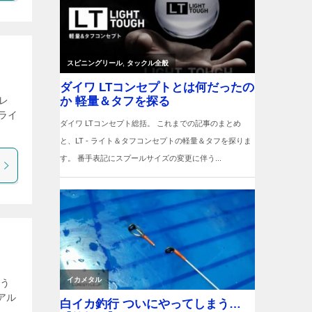
プレ
ライ
よう
アル