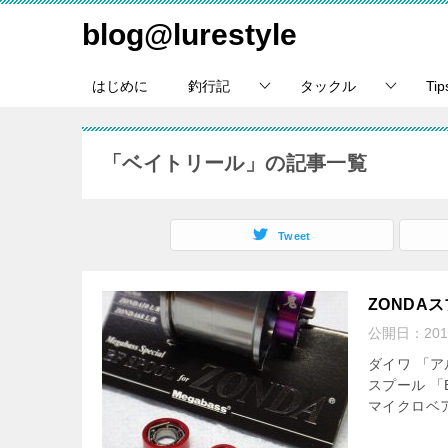
blog@lurestyle
はじめに
釣行記
タックル
Ti
「ベイトリール」の記事一覧
Tweet
ZONDA
公開日：
20
ダイワ 「
スプール 「
マイクロベ