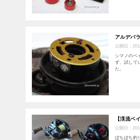
アルデバラ
公開日：
20
シマノのベイ
ず、試して
た。
【渓流ベイ
公開日：
20
ぼちぼち釣