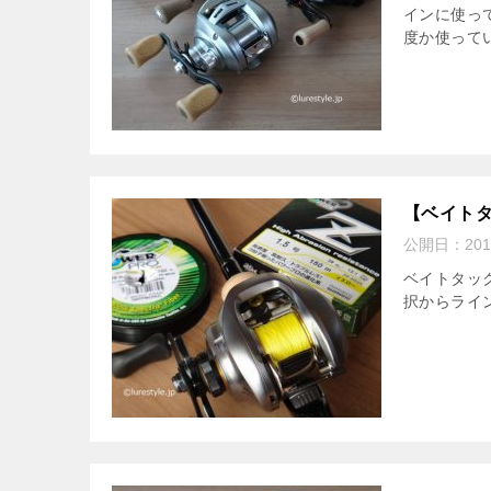
インに使っ
度か使って
【ベイトタ
公開日：
20
ベイトタッ
択からライ