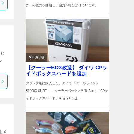
感じ
し
をメ