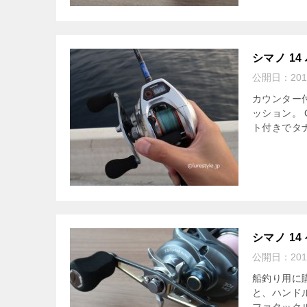
シマノ 14
公開日：
20
カウンター付
ッション。 
ト付きでタ
シマノ 1
公開日：
20
船釣り用に購
と、ハンド