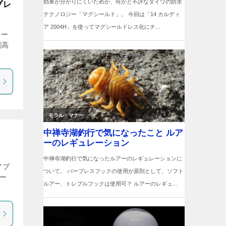
プレ
ョー
割高
ノブ
ー